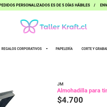
PEDIDOS PERSONALIZADOS ES DE 5 DÍAS HÁBILES / ENV
REGALOS CORPORATIVOS
PAPELERÍA
CORTE Y GRABA
JM
Almohadilla para t
$4.700