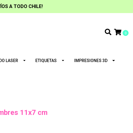
ÍOS A TODO CHILE!
0
DO LASER
ETIQUETAS
IMPRESIONES 3D
imbres 11x7 cm