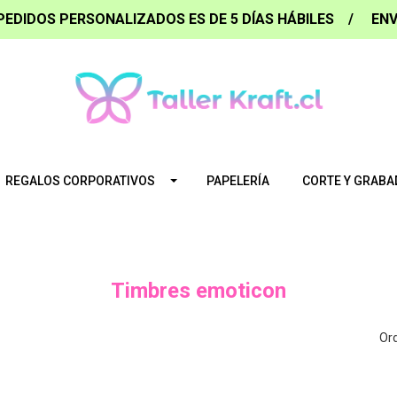
PEDIDOS PERSONALIZADOS ES DE 5 DÍAS HÁBILES / ENV
REGALOS CORPORATIVOS
PAPELERÍA
CORTE Y GRABA
Timbres emoticon
Ord