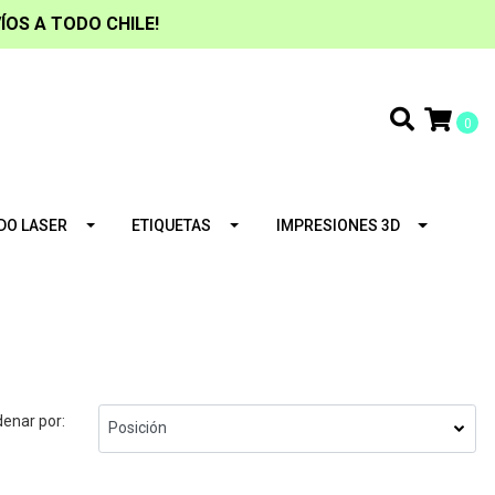
ÍOS A TODO CHILE!
0
DO LASER
ETIQUETAS
IMPRESIONES 3D
enar por: