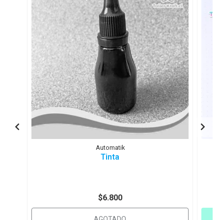
Automatik
Tinta
T
$6.800
AGOTADO