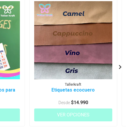
Tallerkraft
os para
Etiquetas ecocuero
$14.990
Desde
VER OPCIONES