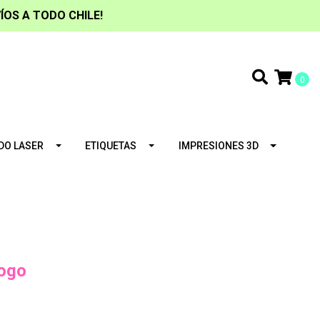
ÍOS A TODO CHILE!
0
DO LASER
ETIQUETAS
IMPRESIONES 3D
Logo