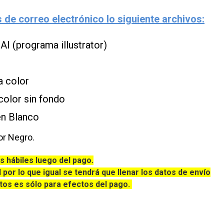
de correo electrónico lo siguiente archivos:
 AI (programa illustrator)
a color
color sin fondo
en Blanco
or Negro.
s hábiles luego del pago.
l por lo que igual se tendrá que llenar los datos de envío
os es sólo para efectos del pago.