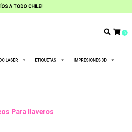
ÍOS A TODO CHILE!
0
DO LASER
ETIQUETAS
IMPRESIONES 3D
cos Para llaveros