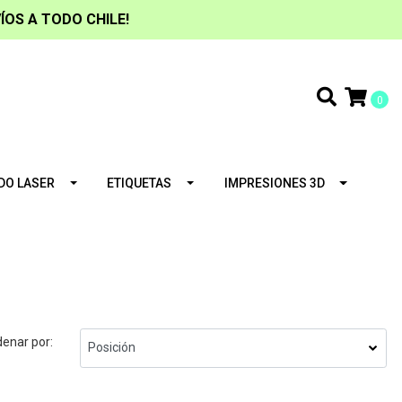
ÍOS A TODO CHILE!
0
DO LASER
ETIQUETAS
IMPRESIONES 3D
enar por: