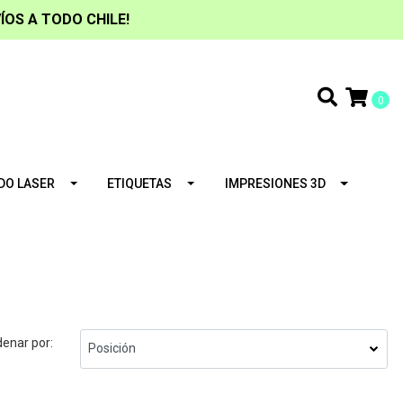
ÍOS A TODO CHILE!
0
DO LASER
ETIQUETAS
IMPRESIONES 3D
enar por: